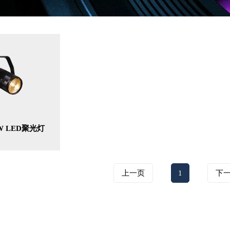
0W LED聚光灯
上一页
1
下