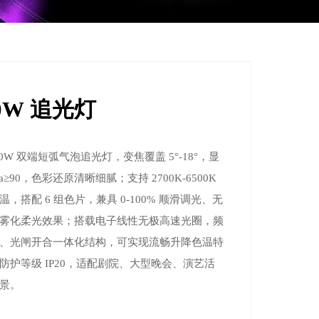
00W 追光灯
00W 双端短弧气泡追光灯，变焦覆盖 5°-18°，显
a≥90，色彩还原清晰细腻；支持 2700K-6500K
，搭配 6 组色片，兼具 0-100% 顺滑调光、无
雾化柔光效果；搭载电子线性无极高速光圈，频
、光闸开合一体化结构，可实现流畅升降色温特
防护等级 IP20，适配剧院、大型晚会、演艺活
景。