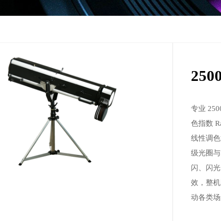
25
专业 25
色指数 R
线性调色温
级光圈与
闪、闪光
效，整机
动各类场