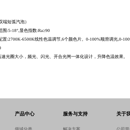
W（双端短弧汽泡）
:5-18°,显色指数:Ra≥90
置:2700K-6500K线性色温调节,6个颜色片。0-100%顺滑调光,0-1
0
高速光圈大小，频光、闪光、开合光闸一体化设计，升降色温效果。
产品中心
服务与支持
关于
领域分类
解决方案
公司简