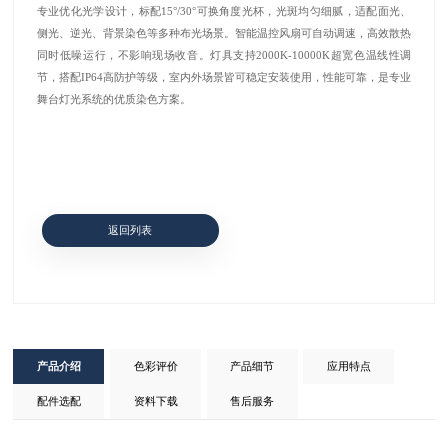
专业优化光学设计，标配15°/30°可换角度光杯，光斑均匀细腻，适配面光、
侧光、逆光、背景染色等多种布光场景。智能温控风扇可自动调速，高效散热
同时低噪运行，不影响现场收音。灯具支持2000K-10000K超宽色温线性调
节，搭配IP64高防护等级，室内外场景皆可稳定安装使用，性能可靠，是专业
舞台灯光系统的优质染色方案。
返回列表
产品介绍
色彩评价
产品细节
应用特点
配件选配
资料下载
售后服务