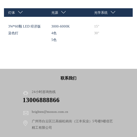
灯体
光源
光学系统
3W*60颗 LED 经济版
3000-6000K
15°
染色灯
4色
30°
5色
联系我们
24小时咨询热线
13006888866
brighten@monon.com.cn
广州市白云区江高镇松岗街（江丰实业）5号楼9楼佰艺
精工有限公司