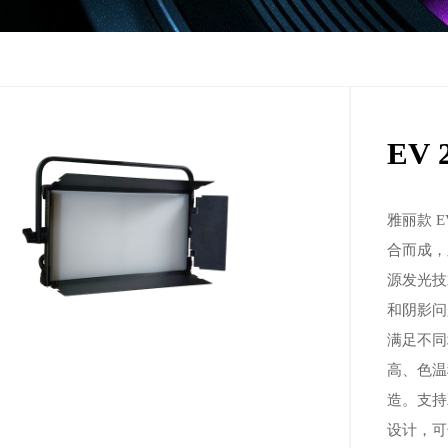
EV
雅丽款 E
合而成，
源发光技
和阴影问
满足不同
高、色温
造。支持
设计，可