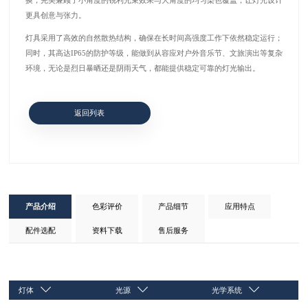
换，完美兼顾了小角度的锐利光束效果与大角度的均匀染色覆盖，让灯光设计
更具创意与张力。
灯具采用了高效的自然散热结构，确保在长时间高强度工作下依然稳定运行；
同时，其高达IP65的防护等级，能做到从容应对户外音乐节、文旅演出等复杂
环境，无论是烈日暴晒还是阴雨天气，都能提供稳定可靠的灯光输出。
返回列表
产品介绍
色彩评价
产品细节
应用特点
配件选配
资料下载
售后服务
灯体
光源
光学系统